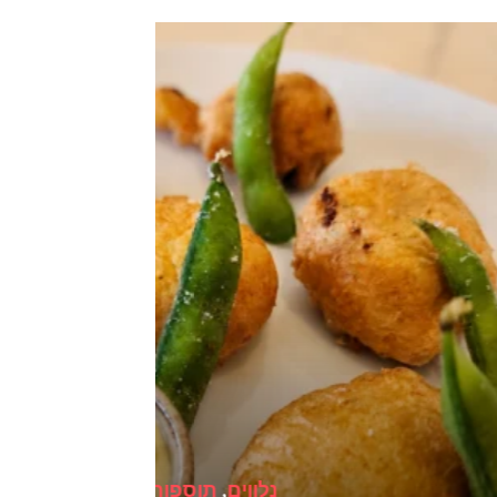
וים
,
תוספות