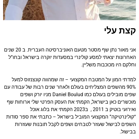
קצת עלי
אני מאור נתן שף מסטר מטעם האוניברסיטה העברית. ב 20 שנים
האחרונות יצאתי למסע קולינרי במסעדות יוקרה בישראל ובחו”ל
וחלקם היו מכוכבות משליין.
למדתי המון על המטבח המקצועי – זה שמהווה קונצנזוס למעל
90% מהשפים המצליחים בעולם ולאחר שנים רבות של עבודה עם
שפים מובילים בעולם כמו Daniel Boulud מניו יורק ושפים
מוכשרים כאן בישראל, הקמתי את העסק הפרטי שלי ארוחות שף
ואירועי בוטיק ב 2011 , ב2023 הקמתי את בלוג אוכל
“קולינרטיקה” המקצועי המוביל בישראל – כתבתי את ספר סודות
השפים לבישול שעוזר לטבחים ושפים לקבל תובנות שעוזרות
בבישול.