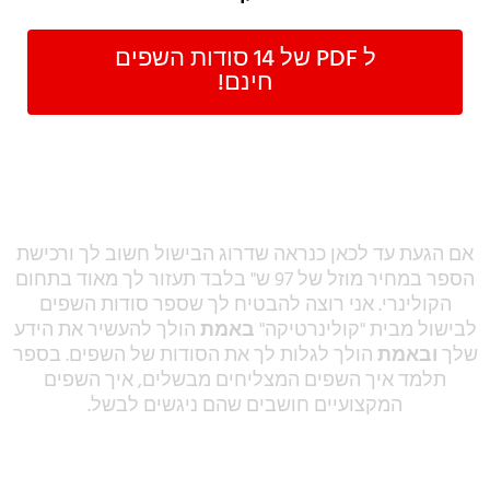
ל PDF של 14 סודות השפים
חינם!
מוכנים לגלות את סודות השפים לבישול?
ולקבל את 4 הבונוסים?
אם הגעת עד לכאן כנראה שדרוג הבישול חשוב לך ורכישת
הספר במחיר מוזל של 97 ש" בלבד תעזור לך מאוד בתחום
הקולינרי. אני רוצה להבטיח לך שספר סודות השפים
לבישול מבית "קולינרטיקה"
באמת
הולך להעשיר את הידע
שלך
ובאמת
הולך לגלות לך את הסודות של השפים. בספר
תלמד איך השפים המצליחים מבשלים, איך השפים
המקצועיים חושבים שהם ניגשים לבשל.
אוקיי, אני רוצה!