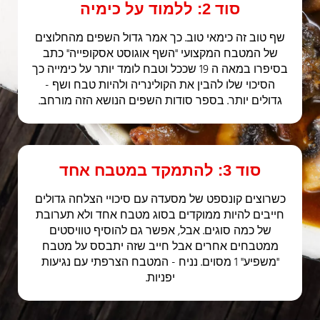
סוד 2: ללמוד על כימיה
שף טוב זה כימאי טוב. כך אמר גדול השפים מהחלוצים
של המטבח המקצועי "השף אוגוסט אסקופייה" כתב
בסיפרו במאה ה 19 שככל וטבח לומד יותר על כימייה כך
הסיכוי שלו להבין את הקולינריה ולהיות טבח ושף -
גדולים יותר. בספר סודות השפים הנושא הזה מורחב.
סוד 3: להתמקד במטבח אחד
כשרוצים קונספט של מסעדה עם סיכויי הצלחה גדולים
חייבים להיות ממוקדים בסוג מטבח אחד ולא תערובת
של כמה סוגים. אבל, אפשר גם להוסיף טוויסטים
ממטבחים אחרים אבל חייב שזה יתבסס על מטבח
"משפיע" 1 מסוים. נניח - המטבח הצרפתי עם נגיעות
יפניות.