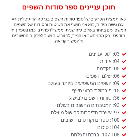
תוכן עניינים ספר סודות השפים
כאן תמצית הפרקים של ספר סודות השפים בגרסה הדיגיטליתׁ ׁA4ׂ
עם גישה מידית, בוא אני חושף את השיטות והסודות של השפים
המשפיעים ביותר בעולם. כזה שניתן ממש לדפדף בו כמו בספר נייר
מודפס - רק מהמחשב או הנייד, לחזור שוב ושוב לפרקים החשובים
ולהמשיך קריאה.
03: תוכן עניינים
04: אודות
05: הקדמה
06: עולם השפים
09: השפים המשפיעים ביותר בעולם
15: פורמולת רבעי השף
36: סודות השפים לבישול
93: המטבחים החשובים בעולם
97: עשרת הדיברות לבישול מוצלח
100: ספרים וקורסים חשובים
104: סיכום
107-108: ברכה והצלחה