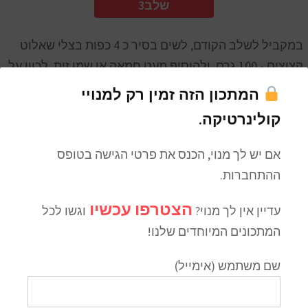
3שלב
במקביל לשלב הקודם, לשים בסיר כ 4 כפות בצלי שאלוט
קצוצים - 100 גרם. ולהוסיף מעט חמאה או שמן זית, לכוון על
אש נמוכה ולערבב לסירוגין כ 5 דקות עד שהבצלים מזהיבים.
המתכון הזה זמין רק למנויי
קולינרטיקה.
4שלב
אם יש לך מנוי, הכנס את פרטי הגישה בטופס
ההתחברות.
להוסיף לסיר יין אדום לסיר עם הבצלים בתוספת זר תיבול
ולבשל על אש בינונית עד שכמות הנוזלים מצטמצמת
הצטרפו עכשיו
עדיין אין לך מנוי?
וגשו לכל
לשליש.
מתכון של בוקה גרני
לחבר בין נוזל היין לסיר נוזל
המתכונים המיוחדים שלנו!
הציר בקר, להביא לרתיחה ולסנן את תוכן הסיר ולשפר
תיבול במלח ופלפל. ניתן לאחסן את הרוטב בקירור עד 4
שם משתמש (אימייל)
ימים או לחלופין בהקפאה 5 חודשים. להשלמת הרוטב - ניתן
להוסיף חמאה בסוף ולערבב, כמו כן, עירית קצוצה, כמהין