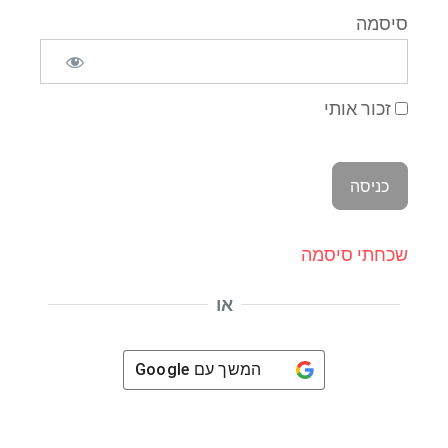
וכו'.
סיסמה
סיכום
זכור אותי
לשים בסיר יין אדום, זר בוקה גרני ולצמצם עד לשליש
מהכמות ההתחלתית, במקביל לצמצם ציר בקר לשליש נוזל
ולחבר בניהם.
שכחתי סיסמה
או
בשרי
יין
מנוי פרימיום מתכונים
המשך עם
Google