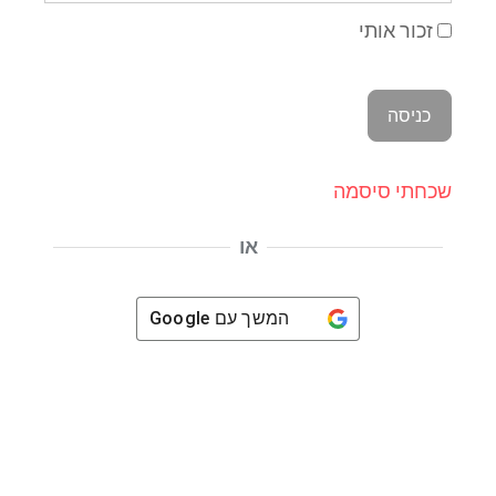
יצירתיות אני תמיד “נדלק”. אוהב מאוד לכתוב על אוכל
זכור אותי
וחוויותיו דברים יצירתיים עושים לי את זה.
שכחתי סיסמה
או
אולי גם תאהב
המשך עם
Google