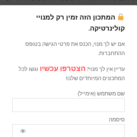
נצמד אוטמים את הקערה ומשאירים ל 24 שעות. לאחר מכן,
המתכון הזה זמין רק למנויי
מכניסים למקרר לפחות 5 שעות לפניי שימוש.
קולינרטיקה.
אם יש לך מנוי, הכנס את פרטי הגישה בטופס
חלבי
מנוי פרימיום מתכונים
ההתחברות.
הצטרפו עכשיו
עדיין אין לך מנוי?
וגשו לכל
המתכונים המיוחדים שלנו!
שם משתמש (אימייל)
שף מאור נתן
שף פרטי ומארח בשרון לארוחות שף פרטיות.
סיסמה
הדבר שאני הכי אוהב הוא לבשל וליצור חוויות
אוכל, ובכלל – כשנותנים לי משימה שדורשת