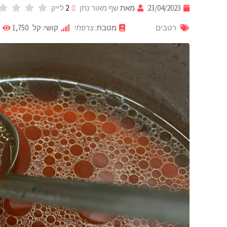
23/04/2023
מאת
שף מאור נתן
2
לייק
רטבים
מטבח:
צרפתי
קושי: קל
1,750