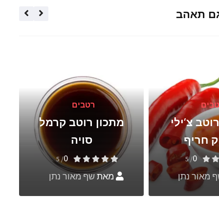
גם תאהב
בים
רטבים
וטב צ’ילי
מתכון רוטב קרמל
 חריף
סויה
0
0
/ 5
/ 5
 מאור נתן
מאת
שף מאור נתן