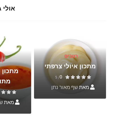
אולי 
רטבים
רט
מתכון איולי צרפתי
מתכון ר
0
/ 5
רדל
מתוק
מאת
שף מאור נתן
מאת
שף