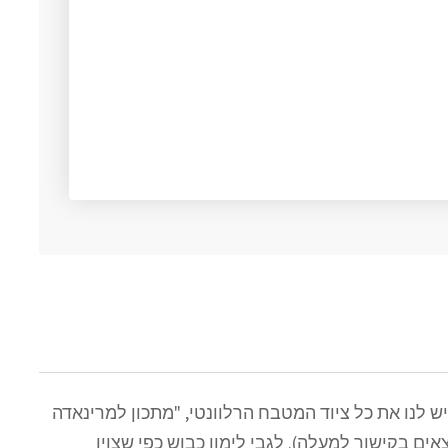
ש לנו את כל ציוד המטבח הרלוונטי, "מתכון למרינאדה
אים בקישור למעלה). לגבי לימון כבוש כפי שצוין