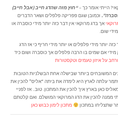
י? הייתי אומר כך –
“חוץ מזה שהדג חייב (אבל חייב)
וסברה”.
וכמובן שגם פפריקה פלפלים ושאר הדברים
רוקאי
אך בדג מרוקאי אין דבר כזה יותר מידי כוסברה או
מידי שום.
זה יותר מידי פלפלים או יותר מידי חריף כי אז הדג
ק מידי אם שמים בו הרבה פלפלים אך כוסברה ושום כיד
רחב על איזון טעמים וטקסטורות
נים המשובחים ביותר שבישלה אחת הבשלניות הטובות
סבן” קראו לה. ושתמר עלתה לארץ היא לימדה את ביתה “אליס” להכין את
אליס כאן בארץ איך להכין את המתכון. טוב.. אז לפניי
תי ממנה להכין את הדג המרוקאי המושלם. ואם קלטתם
מר שתצליחו במתכון
מתכון לימון כבוש כאן