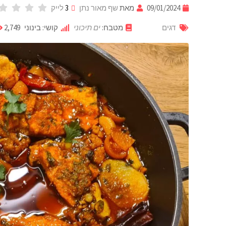
09/01/2024
מאת
שף מאור נתן
3
לייק
דגים
מטבח:
ים תיכוני
קושי: בינוני
2,749