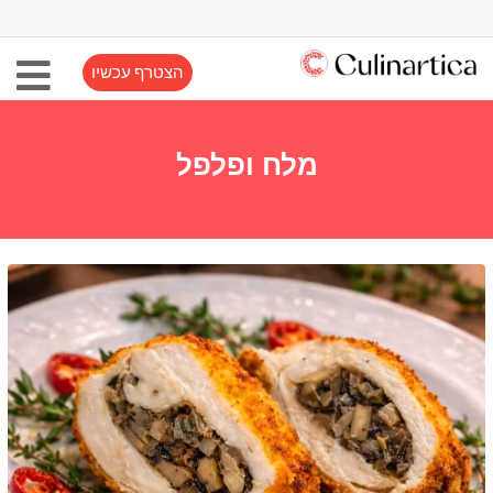
הצטרף עכשיו
מלח ופלפל