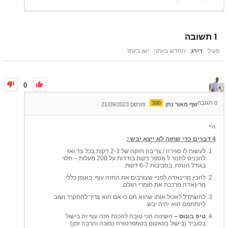
1
תשובה
פעיל
דירג
החדש ביותר
ישן ביותר
0
0
תגובה
380
שף מאור נתן
פורסם 21/09/2023
היי
4 דברים כדי שחזה לא ייצא יבש :
לעשות לו סגירה / צריבה חזקה של 2-3 דקות בכל צד ואז
להכניס לתנור ל מספר דקות בודדות על 200 מעלות – תלוי
בגודל הנתח, בסביבות 6-7 דקות.
להכין מרינאדה לפניי שצורבים את החזה עוף. באופן כללי
מרינאדה מרככת את חומרי הגלם.
להשתדל לאכול אותו שהוא חם כי אם הוא צריך להתקרר ושוב
להתחמם הוא יהיה יבש
טיפ בונוס –
השיטה הכי טובה להכנת חזה עוף זה בישול
בסוביד (בישול בוואקום בטמפרטורה נמוכה והרבה זמן)