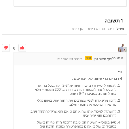
1
תשובה
פעיל
דירג
החדש ביותר
ישן ביותר
0
0
תגובה
380
שף מאור נתן
פורסם 21/09/2023
היי
4 דברים כדי שחזה לא ייצא יבש :
לעשות לו סגירה / צריבה חזקה של 2-3 דקות בכל צד ואז
להכניס לתנור ל מספר דקות בודדות על 200 מעלות – תלוי
בגודל הנתח, בסביבות 6-7 דקות.
להכין מרינאדה לפניי שצורבים את החזה עוף. באופן כללי
מרינאדה מרככת את חומרי הגלם.
להשתדל לאכול אותו שהוא חם כי אם הוא צריך להתקרר ושוב
להתחמם הוא יהיה יבש
טיפ בונוס –
השיטה הכי טובה להכנת חזה עוף זה בישול
בסוביד (בישול בוואקום בטמפרטורה נמוכה והרבה זמן)