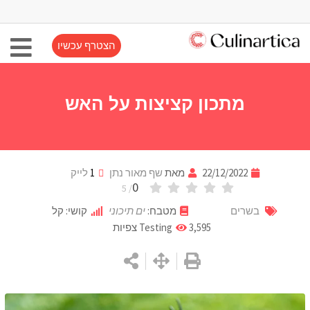
הצטרף עכשיו
מתכון קציצות על האש
22/12/2022
מאת
שף מאור נתן
1
לייק
0
/ 5
בשרים
מטבח:
ים תיכוני
קושי: קל
3,595
Testing
צפיות