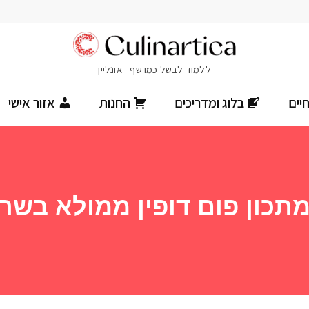
יים
בלוג ומדריכים
החנות
אזור אישי
תכון פום דופין ממולא בשר