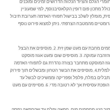
מרי הגלם והציוד הנלווה הדרושים זמינים ומוכנים
ולל מתכון פום דופין הקלאסיבנוסף, למי שמעוניין
ית, מומלץ לשלב בבישול תפוחי האדמה תערובת תיבול
ארומטיים מהמטבח הצרפתי. ניתן למצוא פירוט נוסף
שלב 1 - הכנת מילוי הבשר 1. מחממים מחבת עם מעט שמן זית. 2. מוסיפים את הבצל
ומאדים על חום בינוני עד לריכוך והזהבה עמוקה. 3. מוסיפים שום ומעט אגוז מוסקט
גוז המוסקט מתחבר בצורה נהדרת גם לתפוחי האדמה
וגם לבשר ומוסיף עומק וחמימות למלית.4. מוסיפים את הבשר הטחון ומבשלים תוך פירוק
 למרקם מפורק ואחיד. 5. מתבלים במלח, פלפל ופפריקה וממשיכים לבשל עד
שהנוזלים מצטמצמים והתערובת הופכת עסיסית אך לא רטובה מדי. 6. מסיימים עם מעט
2 — הכנת הבצק הרבוך 1. בסיר קטן מחממים מים, חמאה ומלח עד שהחמאה נמסה