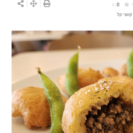
0
/ 5
קושי: קל