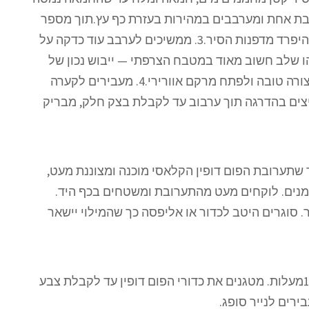
 הקמח בבת אחת ומערבבים במהירות בעזרת כף עץ.תוך מספר
שניות ייווצר בצק אחיד שיתחיל להיפרד מדפנות הסיר.3. ממשיכים לערבב עוד כדקה על
ו שלב חשוב מאוד במטבח הצרפתי — ייבוש נכון של
הבצק מאפשר לו לקלוט ביצים בצורה טובה ולפתח מרקם אוורירי.4. מעבירים לקערה
יפים את הביצים בהדרגה תוך ערבוב עד לקבלת בצק חלק, מבריק
לאחר שתערובת הפום דופין הקלאסי מוכנה ומצוננת מעט,
מנים. לוקחים מעט מהתערובת ומשטחים בכף היד.
. סוגרים היטב לכדור או אליפסה כך שהמילוי יישאר
שלב 4 - טיגון מחממים שמן ל־180מעלות. מטגנים את כדורי הפום דופין עד לקבלת צבע
רים לנייר סופג.