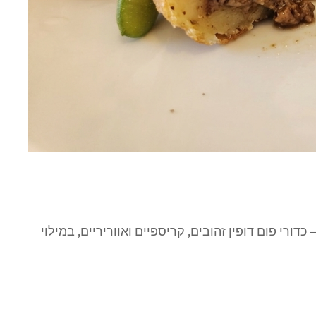
ורי פום דופין זהובים, קריספיים ואווריריים, במילוי