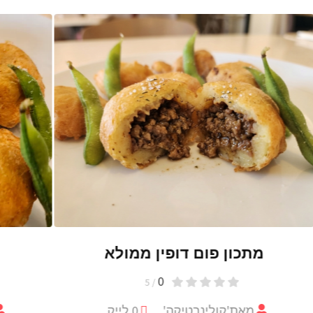
מתכון פום דופין
0
/ 5
מאת
'קולינרטיקה'
0
לייק