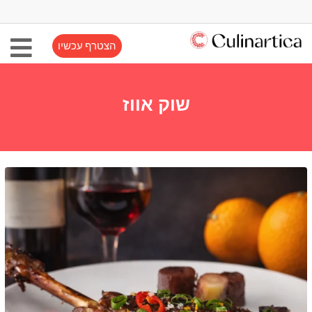
הצטרף עכשיו
שוק אווז