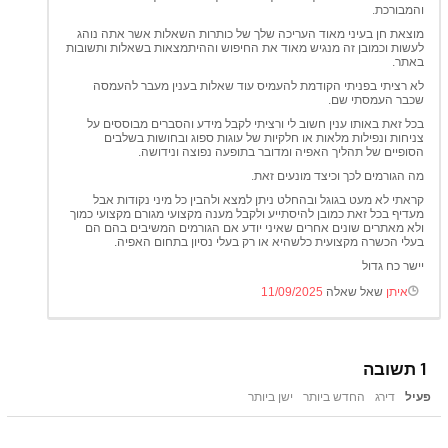
והמבורכת.
מוצאת חן בעיני מאוד העריכה שלך של כותרות השאלות אשר אתה נוהג
לעשות וכמובן זה מנגיש מאוד את החיפוש וההיתמצאות בשאלות ותשובות
באתר.
לא רציתי בפניתי הקודמת להעמיס עוד שאלות בענין מעבר להעמסה
שכבר העמסתי שם.
בכל זאת באותו ענין חשוב לי ורציתי לקבל מידע והסברים מבוססים על
צניחות ונפילות מלאות או חלקיות של עוגות ספוג ובחושות בשלבים
הסופיים של תהליך האפיה ומדובר בתופעה נפוצה ונידושה.
מה הגורמים לכך וכיצד מונעים זאת.
קראתי לא מעט בגוגל ובהחלט ניתן למצא ולהבין כל מיני נקודות אבל
מעדיף בכל זאת כמובן להיסתייע ולקבל מענה מקצועי מגורם מקצועי כמוך
ולא מאתרים שונים אחרים שאיני יודע אם הגורמים המשיבים בהם הם
בעלי הכשרה מקצועית כלשהיא או רק בעלי נסיון בתחום האפיה.
יישר כח גדול
איתן
שאל שאלה
11/09/2025
1
תשובה
פעיל
דירג
החדש ביותר
ישן ביותר