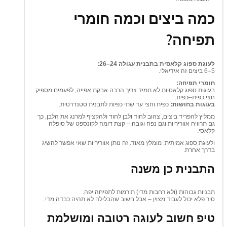
כמה ביצים וכמה חומרי
תפיחה?
לעוגת ספוג קלאסית בתבנית עגולה 24–26:
5–6 ביצים זה אידיאלי.
חומרי תפיחה:
בעוגות ספוג קלאסיות לא תמיד צריך הרבה אבקת אפייה, לפעמים מספיק
חצי כפית–כפית.
בעוגות בחושות:
כפית וחצי עד שתי כפיות לתבנית סטנדרטית.
ממליץ להפריד ביצים, צהוב לחוד ולבן לחוד ולהקציף למרנג את הלבן, כך
גם תרוויח אווריריות וגם נפח וגובה – קצת דומה לקונספט של סופלה
קלאסי.
ולעוגת ספוג אמיתית: מומלץ מאוד. זה נותן אווריריות שאי אפשר להשיג
בדרך אחרת.
התבנית כן משנה
תבניות גבוהות (ולא רחבות מדי) תורמות לתפיחה יפה.
סיר פלא יכול לעבוד מצוין – אבל חשוב שהבלילה לא תהיה כבדה מדי.
טיפ חשוב לעוגה רטובה ומושלמת