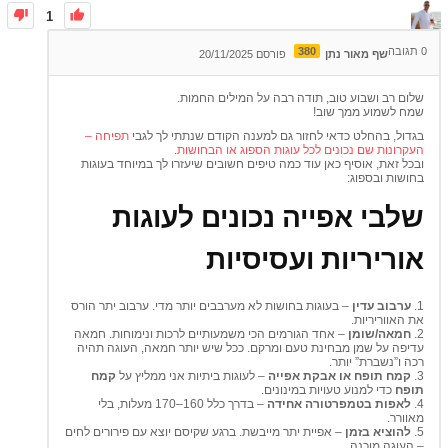
1
0
תגובה
380
שף מאור נתן
פורסם 20/11/2025
שלום רב ושבוע טוב, תודה רבה על המילים החמות.
שמח לשמוע ממך שוב!
בגדול, בהחלט כדאי לחזור גם למענה הקודם שנתתי לך לגבי
תפיחה –
העקרונות שם נכונים לכל עוגות הספוג או הבחושות
.
ובכל זאת, אוסיף כאן עוד כמה טיפים חשובים שיעזרו לך במיוחד בעוגות
בחושות ובספוג:
שלבי אפייה נכונים לעוגות
אוריריות ועסיסיות
1.
ערבוב עדין
– בעוגות בחושות לא מערבבים יותר מדי. ערבוב יתר הורס
את האווריריות.
2.
חמאה/שומן
– אחד הגורמים הכי משמעותיים לרכות ונימוחות. חמאה
עדיפה על שמן מבחינת טעם ומרקם. ככל שיש יותר חמאה, העוגה תהיה
רכה ו”נשברת” יותר.
3.
קמח תופח או אבקת אפייה
– לעוגות ביתיות אני ממליץ על
קמח
תופח
כדי למנוע טעויות במינונים.
4.
לאפות בטמפרטורה אחידה
– בדרך כלל 160–170 מעלות, בלי
מאוורר.
5.
להוציא בזמן
– אפיית יתר מייבשת. ברגע שקיסם יוצא עם פירורים לחים
– העוגה מוכנה.