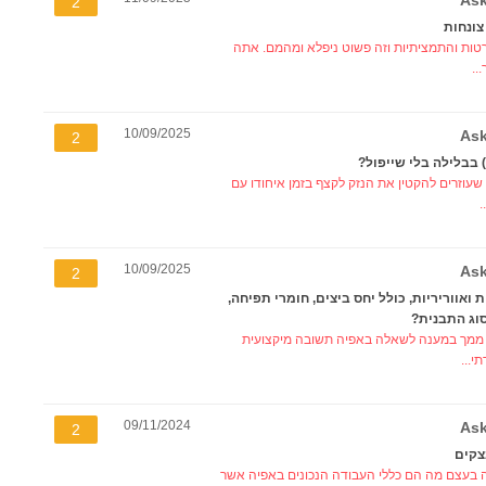
Ask
2
צונחות
טות והתמציתיות וזה פשוט ניפלא ומהמם. אתה
..
10/09/2025
Ask
2
 בבלילה בלי שייפול?
עוזרים להקטין את הנזק לקצף בזמן איחודו עם
.
10/09/2025
Ask
2
ואווריריות, כולל יחס ביצים, חומרי תפיחה,
וג התבנית?
י ממך במענה לשאלה באפיה תשובה מיקצועית
י...
09/11/2024
Ask
2
צקים
יה בעצם מה הם כללי העבודה הנכונים באפיה אשר