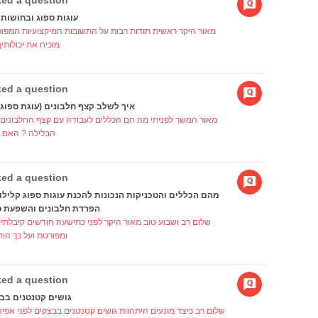
ed a question
עוגות ספוג ובחושות 
מאור היקר ראשית תודות רבות על התשובות המיקצועיות המפור
מוכיח את יכולותיך.
ed a question
איך לשלב קצף חלבונים (עוגת ספוג)
מאור המשך לפניתי מה הם הכללים לעבודה עם קצף החלבונים ש
הבלילה ? האם..
ed a question
מהם הכללים והטכניקות הנכונות להכנת עוגות ספוג קלילות 
הפרדת חלבונים והשפעת ס
שלום רב ושבוע טוב מאור היקר לפני כתישעה חודשים קיבלת
ומפורטת ועל כך הודת
ed a question
גושים קטנטנים בב
שלום רב כיצד מונעים היתהוות גושים קטנטנים בבצקים לפני אפ