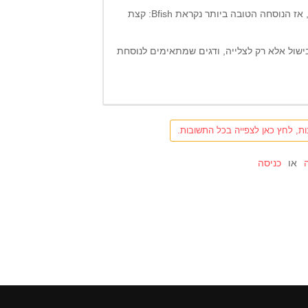
אם הדג שומני ושאינו נוטה להתייבש מהר כמו בס, בורי, לוקוס, אז הנוסחה הטובה ביותר נקראת Bfish: קצת
סחת Afish אינם מתאימים לבישול אלא רק לצלייה, ודגים שמתאימים לנוסחת
או
כניסה