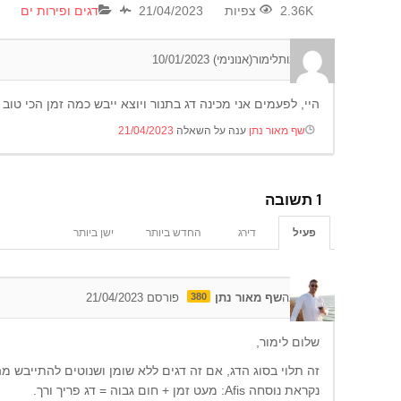
2.36K צפיות
21/04/2023
דגים ופירות ים
0
תגובות
לימור(אנונימי)
10/01/2023
היי, לפעמים אני מכינה דג בתנור ויוצא ייבש כמה זמן הכי טוב
שף מאור נתן
ענה על השאלה
21/04/2023
1
תשובה
פעיל
דירג
החדש ביותר
ישן ביותר
0
תגובה
שף מאור נתן
380
פורסם 21/04/2023
שלום לימור,
זה תלוי בסוג הדג, אם זה דגים ללא שומן ושנוטים להתייבש מה
נקראת נוסחה Afis: מעט זמן + חום גבוה = דג פריך ורך.