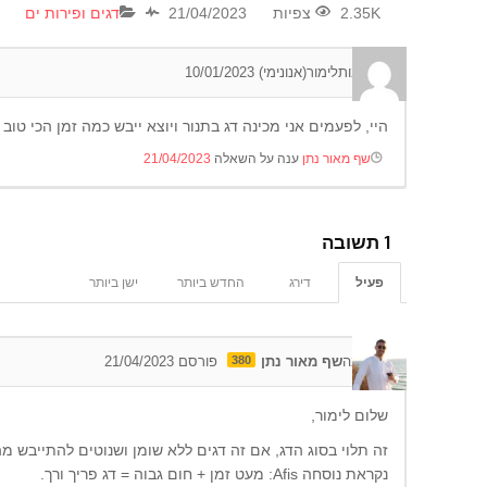
2.35K צפיות
21/04/2023
דגים ופירות ים
0
תגובות
לימור(אנונימי)
10/01/2023
היי, לפעמים אני מכינה דג בתנור ויוצא ייבש כמה זמן הכי טוב
שף מאור נתן
ענה על השאלה
21/04/2023
1
תשובה
פעיל
דירג
החדש ביותר
ישן ביותר
0
תגובה
שף מאור נתן
380
פורסם 21/04/2023
שלום לימור,
זה תלוי בסוג הדג, אם זה דגים ללא שומן ושנוטים להתייבש מה
נקראת נוסחה Afis: מעט זמן + חום גבוה = דג פריך ורך.