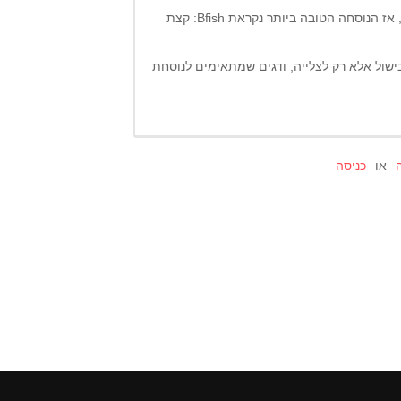
אם הדג שומני ושאינו נוטה להתייבש מהר כמו בס, בורי, לוקוס, אז הנוסחה הטובה ביותר נקראת Bfish: קצת
סחת Afish אינם מתאימים לבישול אלא רק לצלייה, ודגים שמתאימים לנוסחת
או
כניסה