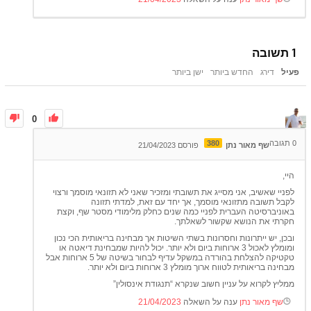
1
תשובה
פעיל
דירג
החדש ביותר
ישן ביותר
0
0
תגובה
380
שף מאור נתן
פורסם 21/04/2023
היי,
לפניי שאשיב, אני מסייג את תשובתי ומזכיר שאני לא תזונאי מוסמך ורצוי
לקבל תשובה מתזונאי מוסמך, אך יחד עם זאת, למדתי תזונה
באוניברסיטה העברית לפניי כמה שנים כחלק מלימודי מסטר שף, וקצת
חקרתי את הנושא שקשור לשאלתך.
ובכן, יש ייתרונות וחסרונות בשתי השיטות אך מבחינה בריאותית הכי נכון
ומומלץ לאכול 3 ארוחות ביום ולא יותר. יכול להיות שמבחינת דיאטה או
טקטיקה להצלחת בהורדה במשקל עדיף לבחור בשיטה של 5 ארוחות אבל
מבחינה בריאותית לטווח ארוך מומלץ 3 ארוחות ביום ולא יותר.
ממליץ לקרוא על עניין חשוב שנקרא “תנגודת אינסולין”
שף מאור נתן
ענה על השאלה
21/04/2023