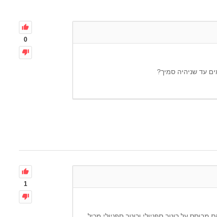
0
ים עד שניהיה סמיך?
1
 מבוסס על רוטב ספניולי ורוטב ספניולי מכיל