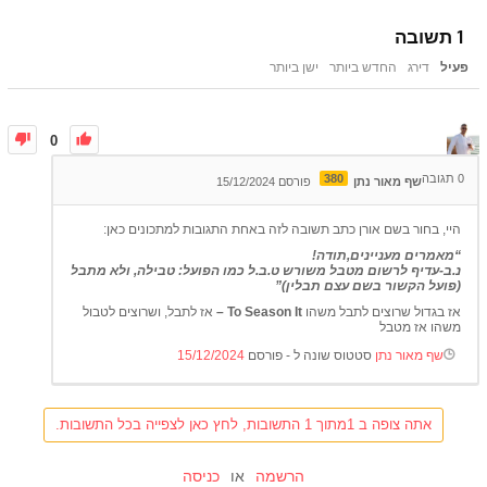
1
תשובה
פעיל
דירג
החדש ביותר
ישן ביותר
0
0
תגובה
380
שף מאור נתן
פורסם 15/12/2024
היי, בחור בשם אורן כתב תשובה לזה באחת התגובות למתכונים כאן:
“מאמרים מעניינים,תודה!
נ.ב-עדיף לרשום מטבל משורש ט.ב.ל כמו הפועל: טבילה, ולא מתבל
(פועל הקשור בשם עצם תבלין)”
אז בגדול שרוצים לתבל משהו
To Season It –
אז לתבל, ושרוצים לטבול
משהו אז מטבל
שף מאור נתן
סטטוס שונה ל - פורסם
15/12/2024
אתה צופה ב 1מתוך 1 התשובות, לחץ כאן לצפייה בכל התשובות.
הרשמה
או
כניסה