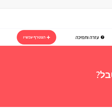
עזרה ותמיכה
הצטרף עכשיו
בל?