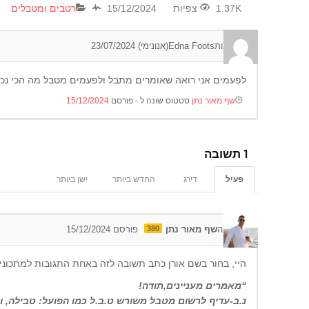
1.37K צפיות
15/12/2024
רטבים ומטבלים
0
תגובות
Edna Foots(אנונימי)
23/07/2024
לפעמים אני רואה שאומרים מתבל ולפעמים מטבל מה הכי נכו
שף מאור נתן
סטטוס שונה ל - פורסם
15/12/2024
1
תשובה
פעיל
דירג
החדש ביותר
ישן ביותר
0
תגובה
שף מאור נתן
380
פורסם 15/12/2024
היי, בחור בשם אורן כתב תשובה לזה באחת התגובות למתכונים
“מאמרים מעניינים,תודה!
נ.ב-עדיף לרשום מטבל משורש ט.ב.ל כמו הפועל: טבילה, 