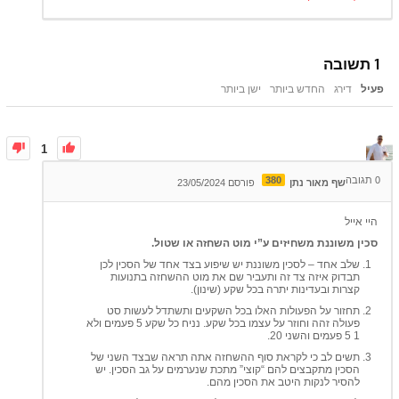
1
תשובה
פעיל
דירג
החדש ביותר
ישן ביותר
1
0
תגובה
380
שף מאור נתן
פורסם 23/05/2024
היי אייל
סכין משוננת משחיזים ע”י מוט השחזה או שטול.
שלב אחד – לסכין משוננת יש שיפוע בצד אחד של הסכין לכן
תבדוק איזה צד זה ותעביר שם את מוט ההשחזה בתנועות
קצרות ובעדינות יתרה בכל שקע (שינון).
תחזור על הפעולות האלו בכל השקעים ותשתדל לעשות סט
פעולה זהה וחוזר על עצמו בכל שקע. נניח כל שקע 5 פעמים ולא
1 5 פעמים והשני 20.
תשים לב כי לקראת סוף ההשחזה אתה תראה שבצד השני של
הסכין מתקבצים להם “קוצי” מתכת שנערמים על גב הסכין. יש
להסיר לנקות היטב את הסכין מהם.