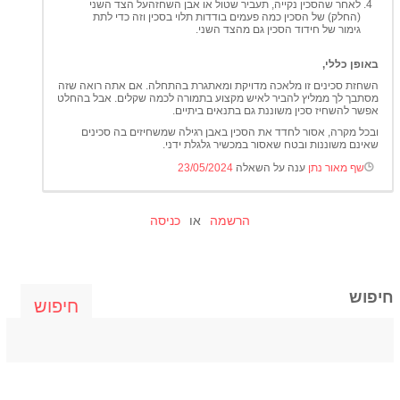
לאחר שהסכין נקייה, תעביר שטול או אבן השחזהעל הצד השני
(החלק) של הסכין כמה פעמים בודדות תלוי בסכין וזה כדי לתת
גימור של חידוד הסכין גם מהצד השני.
באופן כללי,
השחזת סכינים זו מלאכה מדויקת ומאתגרת בהתחלה. אם אתה רואה שזה
מסתבך לך ממליץ להביר לאיש מקצוע בתמורה לכמה שקלים. אבל בהחלט
אפשר להשחיז סכין משוננת גם בתנאים ביתיים.
ובכל מקרה, אסור לחדד את הסכין באבן רגילה שמשחיזים בה סכינים
שאינם משוננות ובטח שאסור במכשיר גלגלת ידני.
שף מאור נתן
ענה על השאלה
23/05/2024
הרשמה
או
כניסה
חיפוש
חיפוש