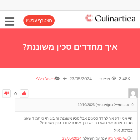
הצטרף עכשיו
איך מחדדים סכין משוננת?
2.48K צפיות
23/05/2024
בישול כללי
0
0
תגובות
אייל כהן(אנונימי)
19/10/2023
היי אני יודע איך לחדד סכינים אבל סכין משוננת זה בעייתי כי תמיד שאני
מחדד אותה אני פוגע בה, יש דרך אחרת לחדד סכין משוננת?
בברכה, אייל
שף מאור נתן
ענה על השאלה
23/05/2024