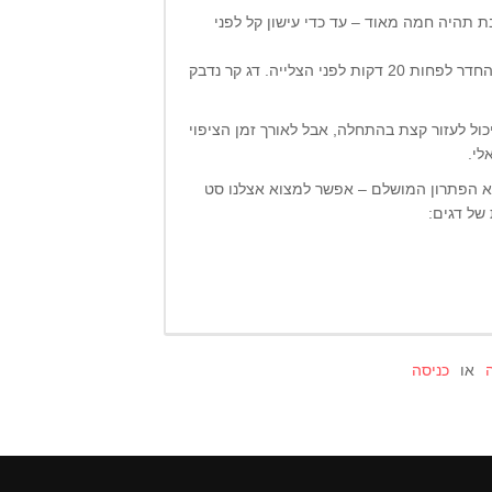
 תהיה חמה מאוד – עד כדי עישון קל לפני
בנוסף, חשוב שהדג לא יהיה קר מהמקרר – אלא בטמפרטורת החדר לפחות 20 דקות לפני הצלייה. דג קר נדבק
כול לעזור קצת בהתחלה, אבל לאורך זמן הציפוי
לי.
היא הפתרון המושלם – אפשר למצוא אצלנו סט
של דגים:
או
כניסה