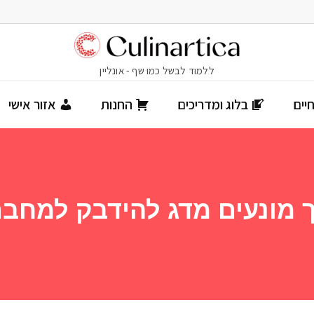
יים
בלוג ומדריכים
החנות
אזור אישי
 מונעים מדג להידבק למחב