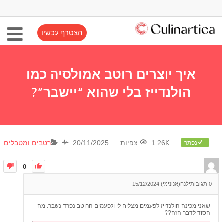
הצטרף עכשיו
איך יוצרים רוטב אמולסיה כמו
הולנדייז בלי שהוא “יישבר”?
1.26K צפיות
20/11/2025
רטבים ומטבלים
נפתר
0
0
תגובות
ילנה(אנונימי)
15/12/2024
שאני מכינה הולנדייז לפעמים מצליח לי ולפעמים הרוטב נפרד נשבר. מה
הסוד לדבר הזה??