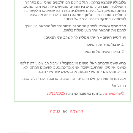
גלובולין
שנמצא בחלמון. הגלובולינים הם חלבונים שמסייעים בתהליך
האמולסיה, שבו הם קושרים בין חומרים שנפגשים יחד, כמו מים ושמנים.
כשהם נטרפים, הגלובולינים משתלבים בצורה כזו שמאפשרת לקשור בין
הנוזלים השונים, כמו בחלמון ובחמאה ברוטב הולנדייז. זה מה שעוזר
לשמור על המרקם הקרמי והיציב של הרוטב.
דבר נוסף
שאחראי לפירוק הרוטב זה חימום יתר של החמאה. אין צורך
לחמם את החמאה יותר מ50 מעלות צלזיוס.
ועוד טיפ חשוב – הייתי ממליץ לך לשלב שני תנאים:
ערבול מהיר של המקסר
בזיקה איטית של החמאה
ברגע ששני הדברים האלו נעשים אז במקביל + ערבול הביצים 5 דקות לפני
כמעט ואין סיכוי שהרוטב יישבר. אני אומר כמעט, כי לפעמים המתכון לא
מדויק, ומוסיפים יותר מידי חמאה, או מוסיפים יותר מידי חומץ.
אבל מה שרשמתי לך אלו הדברים הכי חשובים שרוטב הולנדייז לא ישבר.
בהצלחה!
שף מאור נתן
בחר/ה בתשובה כמצוינת
20/11/2025
הרשמה
או
כניסה