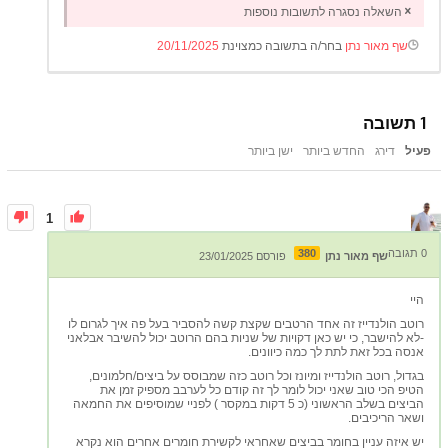
השאלה נסגרה לתשובות נוספות
שף מאור נתן
בחר/ה בתשובה כמצוינת
20/11/2025
1
תשובה
פעיל
דירג
החדש ביותר
ישן ביותר
1
0
תגובה
380
שף מאור נתן
פורסם 23/01/2025
היי
רוטב הולנדייז זה אחד הרטבים שקצת קשה להסביר בעל פה איך לגרום לו
-לא להישבר, כי יש כאן דקויות של שניות בהם הרוטב יכול להשיבר אבלאני
אנסה בכל זאת לתת לך כמה כיוונים.
בגדול, רוטב הולנדייז ומיונז וכל רוטב כזה שמבוסס על ביצים/חלמונים,
הטיפ הכי טוב שאני יכול לומר לך זה קודם כל לערבב מספיק זמן את
הביצים בשלב הראשוני (כ 5 דקות במקסר ) לפניי שמוסיפים את החמאה
ושאר הריכיבים.
יש איזה עניין בחומר בביצים שאחראי לקשירת חומרים אחרים הוא נקרא