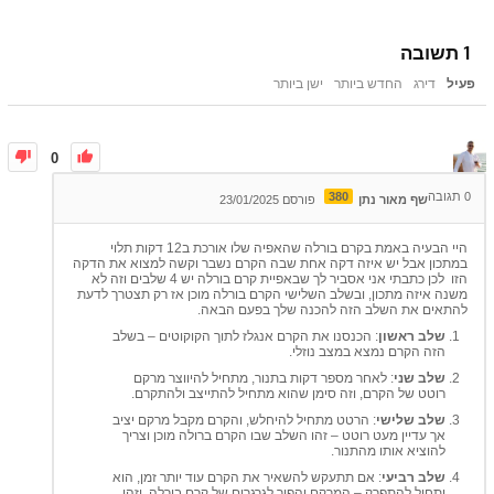
1
תשובה
פעיל
דירג
החדש ביותר
ישן ביותר
0
0
תגובה
380
שף מאור נתן
פורסם 23/01/2025
היי הבעיה באמת בקרם בורלה שהאפיה שלו אורכת ב12 דקות תלוי
במתכון אבל יש איזה דקה אחת שבה הקרם נשבר וקשה למצוא את הדקה
הזו לכן כתבתי אני אסביר לך שבאפיית קרם בורלה יש 4 שלבים וזה לא
משנה איזה מתכון, ובשלב השלישי הקרם בורלה מוכן אז רק תצטרך לדעת
להתאים את השלב הזה להכנה שלך בפעם הבאה.
שלב ראשון
: הכנסנו את הקרם אנגלז לתוך הקוקוטים – בשלב
הזה הקרם נמצא במצב נוזלי.
שלב שני
: לאחר מספר דקות בתנור, מתחיל להיווצר מרקם
רוטט של הקרם, וזה סימן שהוא מתחיל להתייצב ולהתקרם.
שלב שלישי
: הרטט מתחיל להיחלש, והקרם מקבל מרקם יציב
אך עדיין מעט רוטט – זהו השלב שבו הקרם ברולה מוכן וצריך
להוציא אותו מהתנור.
שלב רביעי
: אם תתעקש להשאיר את הקרם עוד יותר זמן, הוא
יתחיל להתפרק – המרקם יהפוך לגרגרים של קרם בורלה, וזהו