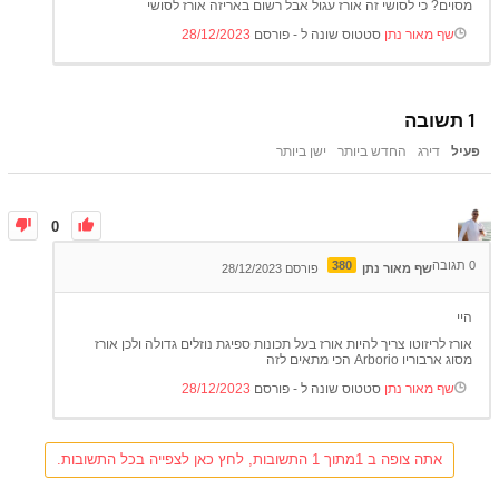
מסוים? כי לסושי זה אורז עגול אבל רשום באריזה אורז לסושי
שף מאור נתן
סטטוס שונה ל - פורסם
28/12/2023
1
תשובה
פעיל
דירג
החדש ביותר
ישן ביותר
0
0
תגובה
380
שף מאור נתן
פורסם 28/12/2023
היי
אורז לריזוטו צריך להיות אורז בעל תכונות ספיגת נוזלים גדולה ולכן אורז
מסוג ארבוריו Arborio הכי מתאים לזה
שף מאור נתן
סטטוס שונה ל - פורסם
28/12/2023
אתה צופה ב 1מתוך 1 התשובות, לחץ כאן לצפייה בכל התשובות.