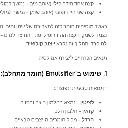
קצה אחד הידרופילי (אוהב מים – נמשך למולק
קצה שני הידרופובי (אוהב שומן – נמשך למולק
כאשר מוסיפים חומר כזה לתערובת של שמן ומים, הו
נצמד לשמן, והקצה ההידרופילי פונה החוצה למים – 
להיפרד. תהליך זה נקרא
ייצוב קולואיד
.
תנאים הכרחיים ליצירת אמולסיה:
1. שימוש ב־
Emulsifier
(חומר מתחלב):
דוגמאות טבעיות ונפוצות:
לציטין
– נמצא בחלמון ביצה ובסויה
קזאין
– חלבון חלב
חרדל
– מכיל חומרים מייצבים טבעיים