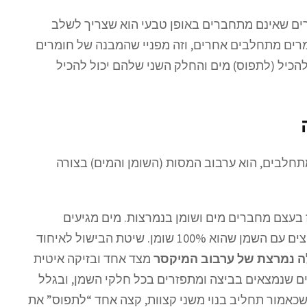
רים שאינם מתחברים באופן טבעי הוא שצריך לשלב
Emul, כגון לציטין או חומרים מתחלבים אחרים, וזה מפניי שהמבנה של חומרים
הכיל (לתפוס) מים והחלק השני שלהם יכול להכיל
תחלבים, הוא ערבוב המסות (השומן והמים) בצורה
נז בעצם מחברים מים ושומן בנמרצות. מים מגיעים
מהביצה שיש בה לפחות 70% מים ומחברים את הביצים עם השמן שהוא 100% שומן. שיטת הבישול לאיחוד
ה נמרצת של ערבוב המיקסר
מצד אחד ובזיקה איטית
ים שנמצאים בביצה ומתפזרים בכל חלקי השמן, ובגלל
כאמור תחליב בנוי משני קצוות, קצה אחד “לתפוס” את