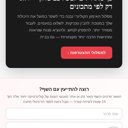
רק לפי מתכונים
מסלול האימון הקולינרי נבנה כדי לשפר בפועל את היכולת
שלך במטבח: להבין טכניקות, לשלוט בטעמים, לעבוד
מסודר יותר, להפסיק לנחש, ולהוציא מנות שנראות
ומרגישות הרבה יותר מקצועיות — גם בבית.
למסלולי ההצטרפות ↓
רוצה להתייעץ עם השף?
השאר פרטים והשף מאור נתן או אחד מאנשי הצוות של קולינרטיקה יחזור אליך תוך
24 שעות לשיחה קצרה — וקבל גישה לספר הדיגיטלי מתנה.