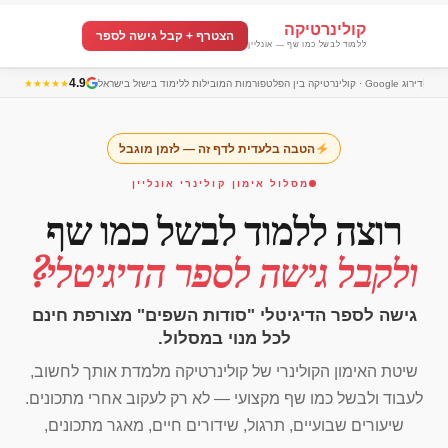
קולינרטיקה
הצטרף + קבל גישה לספר
ללמוד לבשל כמו שף — אונליין
4.9
דירוג Google · קולינרטיקה בין הפלטפורמות המובילות ללימוד בישול בישראל
★★★★★
הטבה בלעדית לדף זה — לזמן מוגבל
מסלול אימון קולינרי אונליין
רוצה ללמוד לבשל כמו שף
ולקבל גישה לספר הדיגיטלי?
גישה לספר הדיגיטלי "סודות השפים" מצורפת חינם
לכל מנוי במסלול.
שיטת האימון הקולינרי של קולינרטיקה מלמדת אותך לחשוב,
לעבוד ולבשל כמו שף מקצועי — לא רק לעקוב אחרי מתכונים.
שיעורים שבועיים, תרגול, שידורים חיים, מאגר מתכונים,