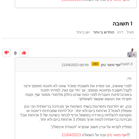
1
תשובה
פעיל
דירג
החדש ביותר
ישן ביותר
0
0
תגובה
380
שף מאור נתן
פורסם 21/04/2023
היי,
לפניי שאשיב, אני מסייג את תשובתי ומזכיר שאני לא תזונאי מוסמך ורצוי
לקבל תשובה מתזונאי מוסמך, אך יחד עם זאת, למדתי תזונה
באוניברסיטה העברית לפניי כמה שנים כחלק מלימודי מסטר שף, וקצת
חקרתי את הנושא שקשור לשאלתך.
ובכן, יש ייתרונות וחסרונות בשתי השיטות אך מבחינה בריאותית הכי נכון
ומומלץ לאכול 3 ארוחות ביום ולא יותר. יכול להיות שמבחינת דיאטה או
טקטיקה להצלחת בהורדה במשקל עדיף לבחור בשיטה של 5 ארוחות אבל
מבחינה בריאותית לטווח ארוך מומלץ 3 ארוחות ביום ולא יותר.
ממליץ לקרוא על עניין חשוב שנקרא “תנגודת אינסולין”
שף מאור נתן
ענה על השאלה
21/04/2023