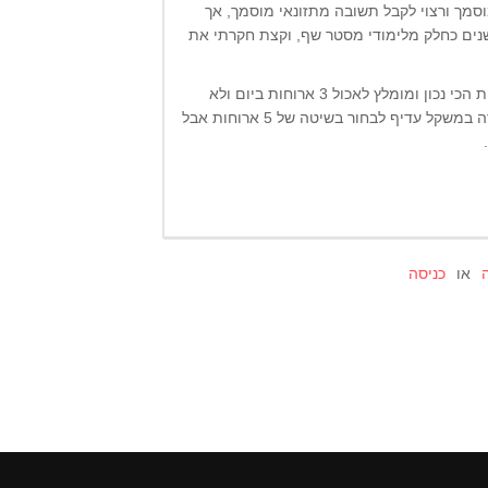
מוסמך ורצוי לקבל תשובה מתזונאי מוסמך, אך
שנים כחלק מלימודי מסטר שף, וקצת חקרתי את
ובכן, יש ייתרונות וחסרונות בשתי השיטות אך מבחינה בריאותית הכי נכון ומומלץ לאכול 3 ארוחות ביום ולא
יותר. יכול להיות שמבחינת דיאטה או טקטיקה להצלחת בהורדה במשקל עדיף לבחור בשיטה של 5 ארוחות אבל
או
כניסה