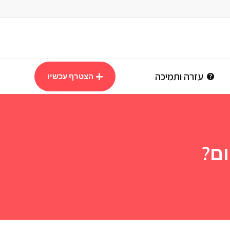
עזרה ותמיכה
הצטרף עכשיו
ום?