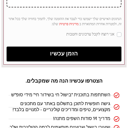
הנתונים האישיים שלך ישמשו כדי לעבד את ההזמנה שלך, לתמוך בחוויה שלך בכל אתר
זה, ולמטרות אחרות המתוארות ב
מדיניות פרטיות
שלנו.
אני רוצה לקבל עדכונים והטבות
הזמן עכשיו
התחברות
הצטרפו עכשיו! הנה מה שמקבלים.
שם משתמש או כתובת אימייל
*
השתתפות בתוכנית "בישול חי בשידור חי" מידי סופ"ש
גישה חופשית לתוכן בתשלום באתר עם מתכונים
סיסמה
מקצועיים, טיפים ומדריכים קולינריים - למנויים בלבד!
*
מדריך 14 סודות השפים מתנה!
א
שיעורי בישול שבועיים מותאמים לרמה הקולינרית שלך