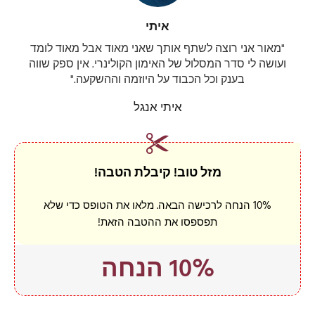
י
ס
איתי
מ
"מאור אני רוצה לשתף אותך שאני מאוד אבל מאוד לומד
ה
ועושה לי סדר המסלול של האימון הקולינרי. אין ספק שווה
בענק וכל הכבוד על היוזמה וההשקעה."
B
a
איתי אנגל
c
k
t
o
מזל טוב! קיבלת הטבה!
L
o
10% הנחה לרכישה הבאה. מלאו את הטופס כדי שלא
g
תפספסו את ההטבה הזאת!
i
n
B
10% הנחה
a
c
k
t