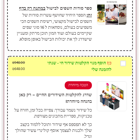
במתנה רק בדף
ספר סודות השפים לבישול
זה:
הספר היחיד שחושף עשרות סודות של
השפים לבישול מקצועי, רשימת השפים הכי
משפיעים בעולם, נוסחאות ל 16 סוגי שפים
שקיימים בעולם ועוד המון תוכן מרתק ומעניין
שישדרג לך את יכולות הבישול באופן מופלא.
כן!
הוסף מנוי הקלטות שידור חי - שנתי
948.00
₪
₪
648.00
להזמנה שלי
הטבה מיוחדת
שדרג להקלטות השידורים החיים – רק כאן
בהנחה מיוחדת!
כל שידור נשמר עבורך: צפייה בכל זמן, חזרה על
טכניקות, ספריית מתכונים מצורפת.
כך לא תפספס אף שידור ותוכל ללמוד בקצב
שלך ולבנות לעצמך אוסף קולינרי עשיר שהולך
וגדל.