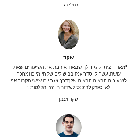
ת
רחלי בלוך
המשך עם
Google
איפוס
שקד
סיסמה
"מאור רציתי להגיד לך שמאוד אוהבת את השיעורים שאתה
עושה. עשה לי סדר ענק בבישולים של היומיום ומחכה
שם משתמש או כתובת אימייל
לשיעורים הבאים הבאים שלךדרך אגב יום שישי הקרוב אני
לא יספיק להיכנס לשידור חי יהיו הקלטות?"
שקד ויצמן
א
י
פ
ו
ס
ס