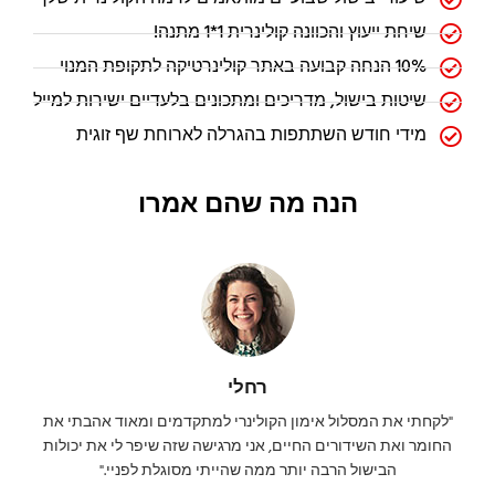
י
פ
שיחת ייעוץ והכוונה קולינרית 1*1 מתנה!
ו
10% הנחה קבועה באתר קולינרטיקה לתקופת המנוי
ס
ס
שיטות בישול, מדריכים ומתכונים בלעדיים ישירות למייל
י
מידי חודש השתתפות בהגרלה לארוחת שף זוגית
ס
מ
ה
הנה מה שהם אמרו
זכור
אותי
ה
ת
רחלי
ח
"לקחתי את המסלול אימון הקולינרי למתקדמים ומאוד אהבתי את
ב
החומר ואת השידורים החיים, אני מרגישה שזה שיפר לי את יכולות
ר
הבישול הרבה יותר ממה שהייתי מסוגלת לפניי."
ו